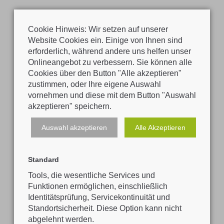
Cookie Hinweis: Wir setzen auf unserer
Website Cookies ein. Einige von Ihnen sind
erforderlich, während andere uns helfen unser
Onlineangebot zu verbessern. Sie können alle
Cookies über den Button "Alle akzeptieren"
zustimmen, oder Ihre eigene Auswahl
vornehmen und diese mit dem Button "Auswahl
akzeptieren" speichern.
Auswahl akzeptieren
Alle Akzeptieren
Adresse
Polytechnische Schule Mattighofen
Standard
Trattmannsberger Weg 4b
5230 Mattighofen
Tools, die wesentliche Services und
Funktionen ermöglichen, einschließlich
Identitätsprüfung, Servicekontinuität und
Standortsicherheit. Diese Option kann nicht
Datenschutz
abgelehnt werden.
Copyright 2026. All Rights