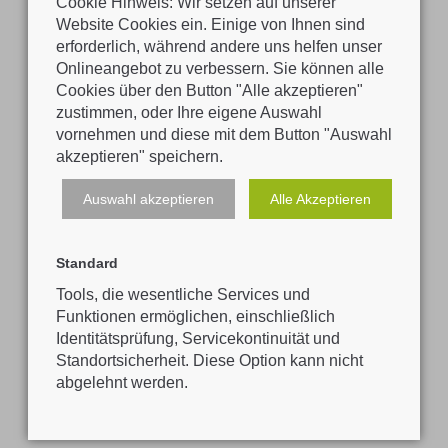
Cookie Hinweis: Wir setzen auf unserer
Website Cookies ein. Einige von Ihnen sind
erforderlich, während andere uns helfen unser
Onlineangebot zu verbessern. Sie können alle
Cookies über den Button "Alle akzeptieren"
zustimmen, oder Ihre eigene Auswahl
vornehmen und diese mit dem Button "Auswahl
akzeptieren" speichern.
Auswahl akzeptieren
Alle Akzeptieren
Adresse
Polytechnische Schule Mattighofen
Standard
Trattmannsberger Weg 4b
5230 Mattighofen
Tools, die wesentliche Services und
Funktionen ermöglichen, einschließlich
Identitätsprüfung, Servicekontinuität und
Standortsicherheit. Diese Option kann nicht
Datenschutz
abgelehnt werden.
Copyright 2026. All Rights
Impressum
Reserved.